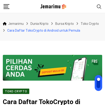
Skip
to
content
Jemarimu
Dunia Kripto
Bursa Kripto
Toko Crypto
Cara Daftar TokoCrypto di Android untuk Pemula
TOKO CRYPTO
Cara Daftar TokoCrypto di