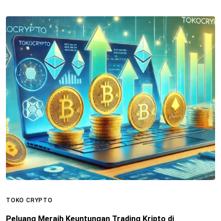
TOKO CRYPTO
T
Peluang Meraih Keuntungan Trading Kripto di
P