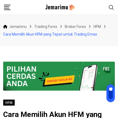
Skip
to
content
Jemarimu
Trading Forex
Broker Forex
HFM
Cara Memilih Akun HFM yang Tepat untuk Trading Emas
HFM
Cara Memilih Akun HFM yang