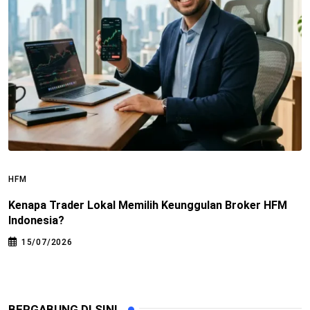
HFM
H
Kenapa Trader Lokal Memilih Keunggulan Broker HFM
B
Indonesia?
u
15/07/2026
BERGABUNG DI SINI