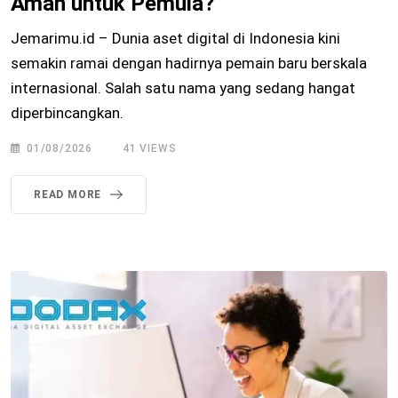
Aman untuk Pemula?
Jemarimu.id – Dunia aset digital di Indonesia kini
semakin ramai dengan hadirnya pemain baru berskala
internasional. Salah satu nama yang sedang hangat
diperbincangkan.
01/08/2026
41
VIEWS
READ MORE