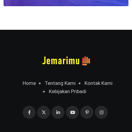
Home
Tentang Kami
Kontak Kami
Kebijakan Pribadi