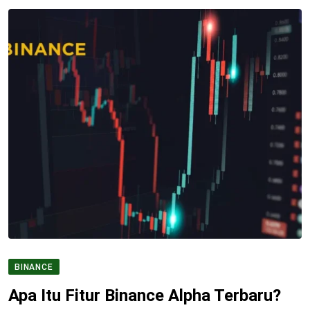
BINANCE
Apa Itu Fitur Binance Alpha Terbaru?