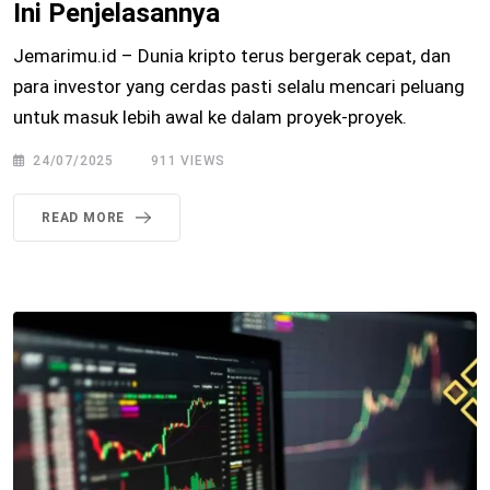
Ini Penjelasannya
Jemarimu.id – Dunia kripto terus bergerak cepat, dan
para investor yang cerdas pasti selalu mencari peluang
untuk masuk lebih awal ke dalam proyek-proyek.
24/07/2025
911
VIEWS
READ MORE