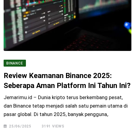
BINANCE
Review Keamanan Binance 2025:
Seberapa Aman Platform Ini Tahun Ini?
Jemarimu.id – Dunia kripto terus berkembang pesat,
dan Binance tetap menjadi salah satu pemain utama di
pasar global. Di tahun 2025, banyak pengguna,.
25/06/2025
3191
VIEWS