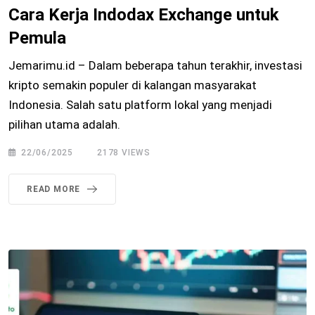
Cara Kerja Indodax Exchange untuk
Pemula
Jemarimu.id – Dalam beberapa tahun terakhir, investasi
kripto semakin populer di kalangan masyarakat
Indonesia. Salah satu platform lokal yang menjadi
pilihan utama adalah.
22/06/2025
2178
VIEWS
READ MORE