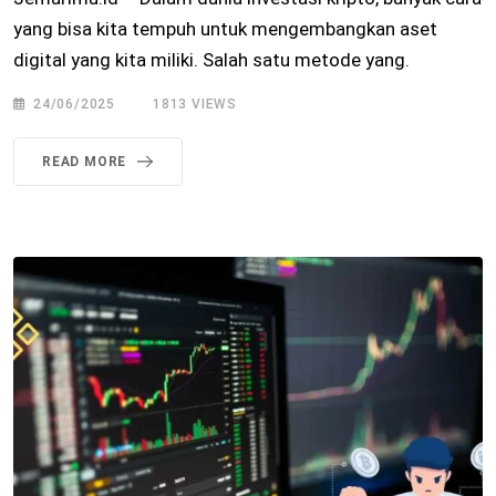
yang bisa kita tempuh untuk mengembangkan aset
digital yang kita miliki. Salah satu metode yang.
24/06/2025
1813
VIEWS
READ MORE