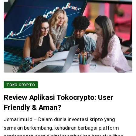
TOKO CRYPTO
Review Aplikasi Tokocrypto: User
Friendly & Aman?
Jemarimu.id – Dalam dunia investasi kripto yang
semakin berkembang, kehadiran berbagai platform