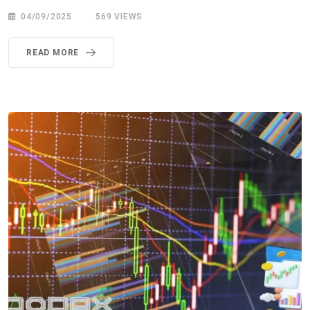
04/09/2025
569
VIEWS
READ MORE