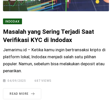
INDODAX
Masalah yang Sering Terjadi Saat
Verifikasi KYC di Indodax
Jemarimu.id – Ketika kamu ingin bertransaksi kripto di
platform lokal, Indodax menjadi salah satu pilihan
populer. Namun, sebelum bisa melakukan deposit atau
penarikan.
04/09/2025
687
VIEWS
READ MORE