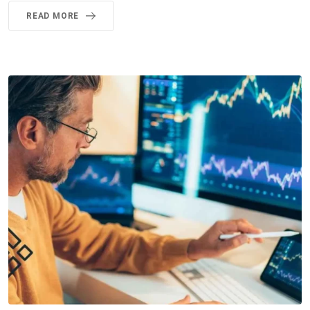
READ MORE