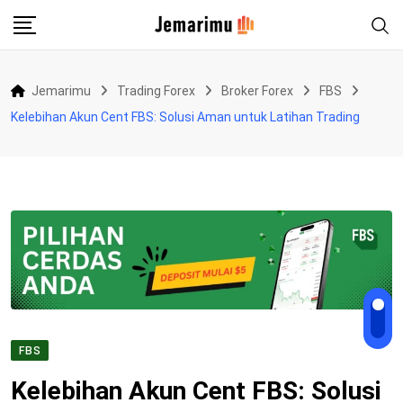
Skip
to
content
Jemarimu
Trading Forex
Broker Forex
FBS
Kelebihan Akun Cent FBS: Solusi Aman untuk Latihan Trading
FBS
Kelebihan Akun Cent FBS: Solusi