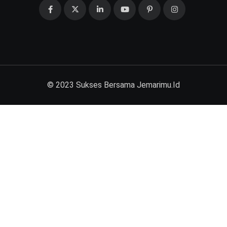
© 2023 Sukses Bersama
Jemarimu.Id