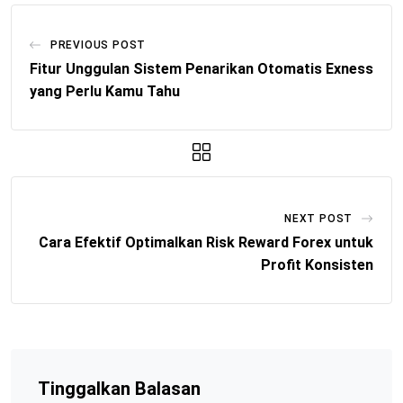
PREVIOUS POST
Fitur Unggulan Sistem Penarikan Otomatis Exness
yang Perlu Kamu Tahu
NEXT POST
Cara Efektif Optimalkan Risk Reward Forex untuk
Profit Konsisten
Tinggalkan Balasan