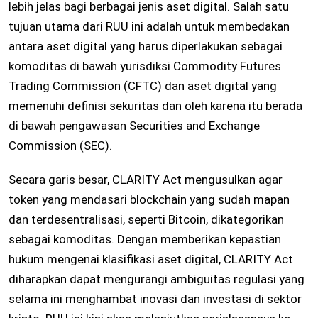
lebih jelas bagi berbagai jenis aset digital. Salah satu
tujuan utama dari RUU ini adalah untuk membedakan
antara aset digital yang harus diperlakukan sebagai
komoditas di bawah yurisdiksi Commodity Futures
Trading Commission (CFTC) dan aset digital yang
memenuhi definisi sekuritas dan oleh karena itu berada
di bawah pengawasan Securities and Exchange
Commission (SEC).
Secara garis besar, CLARITY Act mengusulkan agar
token yang mendasari blockchain yang sudah mapan
dan terdesentralisasi, seperti Bitcoin, dikategorikan
sebagai komoditas. Dengan memberikan kepastian
hukum mengenai klasifikasi aset digital, CLARITY Act
diharapkan dapat mengurangi ambiguitas regulasi yang
selama ini menghambat inovasi dan investasi di sektor