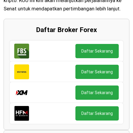
kripto. RUU ini kini akan melanjutkan perjalanannya ke
Senat untuk mendapatkan pertimbangan lebih lanjut.
Daftar Broker Forex
Daftar Sekarang
Daftar Sekarang
Daftar Sekarang
Daftar Sekarang