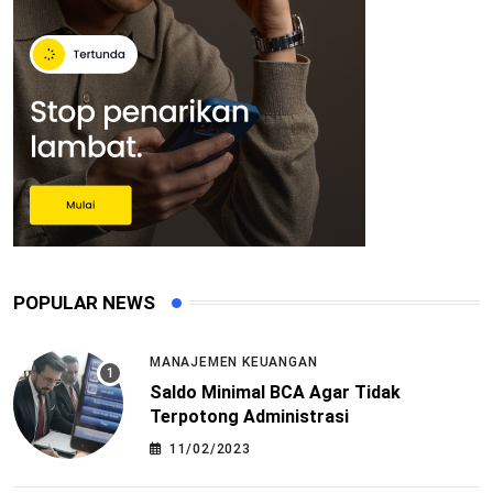
POPULAR NEWS
MANAJEMEN KEUANGAN
Saldo Minimal BCA Agar Tidak
Terpotong Administrasi
11/02/2023