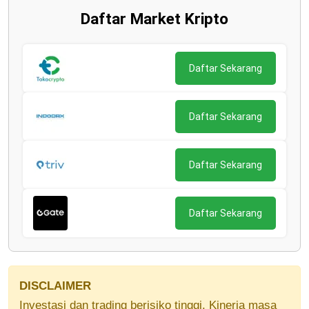
Daftar Market Kripto
Daftar Sekarang
Daftar Sekarang
Daftar Sekarang
Daftar Sekarang
DISCLAIMER
Investasi dan trading berisiko tinggi. Kinerja masa