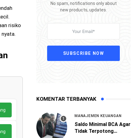
No spam, notifications only about
endah
new products, updates.
cil.
an risiko
 nyata.
an
SUBSCRIBE NOW
KOMENTAR TERBANYAK
ang
MANAJEMEN KEUANGAN
Saldo Minimal BCA Agar
Tidak Terpotong
ang
Administrasi