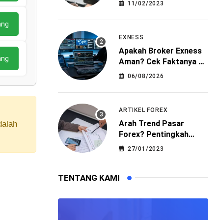
11/02/2023
ang
EXNESS
Apakah Broker Exness
ang
Aman? Cek Faktanya di
Sini!
06/08/2026
ARTIKEL FOREX
Arah Trend Pasar
dalah
Forex? Pentingkah
Dalam Trading?
27/01/2023
TENTANG KAMI