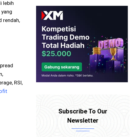
 lebih
a yang
d rendah,
Spread
n,
rage, RSI,
ofit
Subscribe To Our
Newsletter