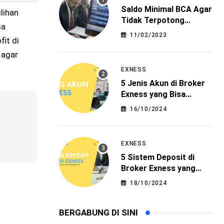
Saldo Minimal BCA Agar
lihan
Tidak Terpotong
sa
Administrasi
11/02/2023
it di
 agar
EXNESS
5 Jenis Akun di Broker
Exness yang Bisa
Menjadi Pilihan
16/10/2024
EXNESS
5 Sistem Deposit di
Broker Exness yang
Paling Mudah
18/10/2024
BERGABUNG DI SINI