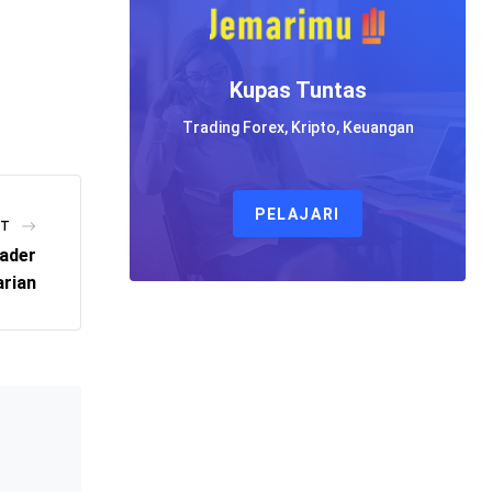
Kupas Tuntas
Trading Forex, Kripto, Keuangan
PELAJARI
ST
rader
arian