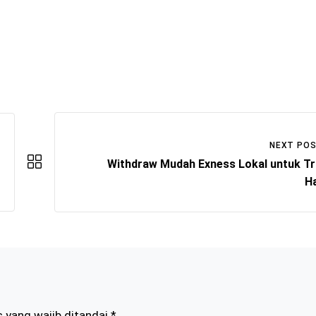
NEXT PO
Withdraw Mudah Exness Lokal untuk T
H
 yang wajib ditandai
*