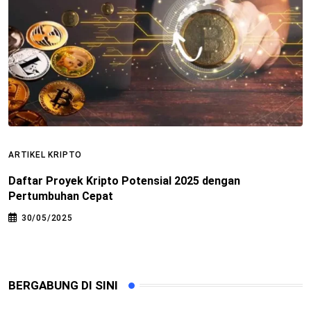
ARTIKEL KRIPTO
A
Daftar Proyek Kripto Potensial 2025 dengan
M
Pertumbuhan Cepat
u
30/05/2025
BERGABUNG DI SINI