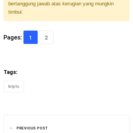
bertanggung jawab atas kerugian yang mungkin
timbul.
Pages:
1
2
Tags:
kripto
PREVIOUS POST