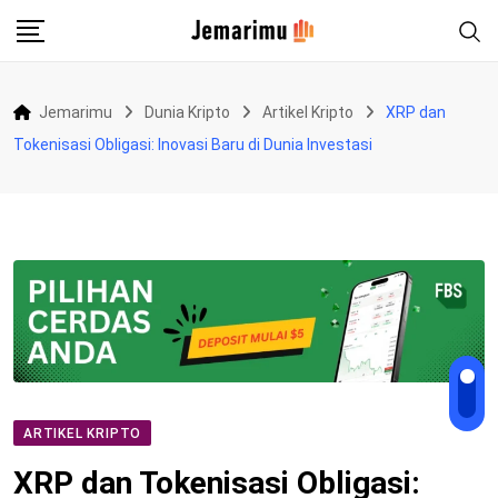
Skip
to
content
Jemarimu
Dunia Kripto
Artikel Kripto
XRP dan
Tokenisasi Obligasi: Inovasi Baru di Dunia Investasi
ARTIKEL KRIPTO
XRP dan Tokenisasi Obligasi: