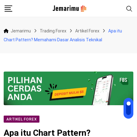
Skip
to
content
Jemarimu
Trading Forex
Artikel Forex
Apa itu
Chart Pattern? Memahami Dasar Analisis Teknikal
ARTIKEL FOREX
Apa itu Chart Pattern?