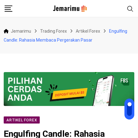
Skip
to
content
Jemarimu
Trading Forex
Artikel Forex
Engulfing
Candle: Rahasia Membaca Pergerakan Pasar
ARTIKEL FOREX
Engulfing Candle: Rahasia