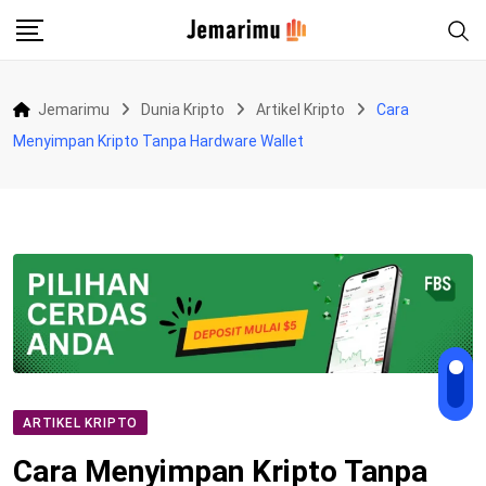
Skip
to
content
Jemarimu
Dunia Kripto
Artikel Kripto
Cara
Menyimpan Kripto Tanpa Hardware Wallet
ARTIKEL KRIPTO
Cara Menyimpan Kripto Tanpa