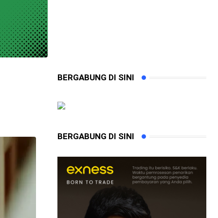
BERGABUNG DI SINI
BERGABUNG DI SINI