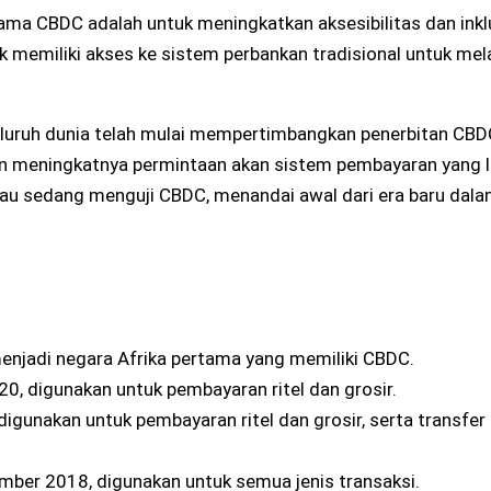
ama CBDC adalah untuk meningkatkan aksesibilitas dan inkl
 memiliki akses ke sistem perbankan tradisional untuk me
 seluruh dunia telah mulai mempertimbangkan penerbitan CB
n meningkatnya permintaan akan sistem pembayaran yang l
au sedang menguji CBDC, menandai awal dari era baru dala
enjadi negara Afrika pertama yang memiliki CBDC.
0, digunakan untuk pembayaran ritel dan grosir.
unakan untuk pembayaran ritel dan grosir, serta transfer 
er 2018, digunakan untuk semua jenis transaksi.