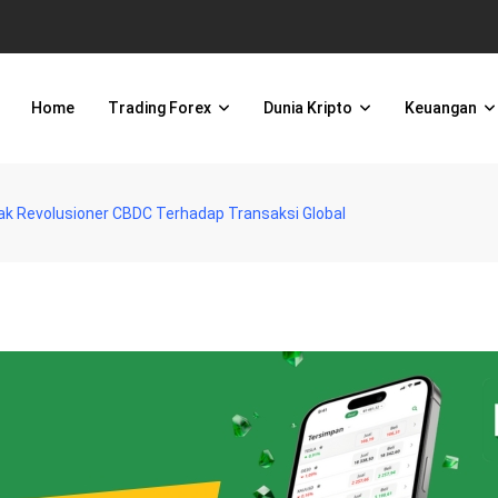
Home
Trading Forex
Dunia Kripto
Keuangan
k Revolusioner CBDC Terhadap Transaksi Global