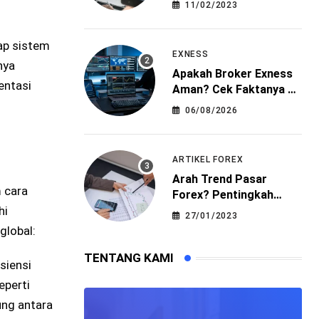
11/02/2023
ap sistem
EXNESS
nya
Apakah Broker Exness
entasi
Aman? Cek Faktanya di
Sini!
06/08/2026
ARTIKEL FOREX
Arah Trend Pasar
 cara
Forex? Pentingkah
Dalam Trading?
hi
27/01/2023
global:
TENTANG KAMI
siensi
eperti
ung antara