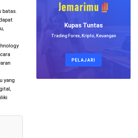
 batas.
 dapat
Kupas Tuntas
u,
Trading Forex, Kripto, Keuangan
chnology
ecara
PELAJARI
yaran
du yang
ital,
liki