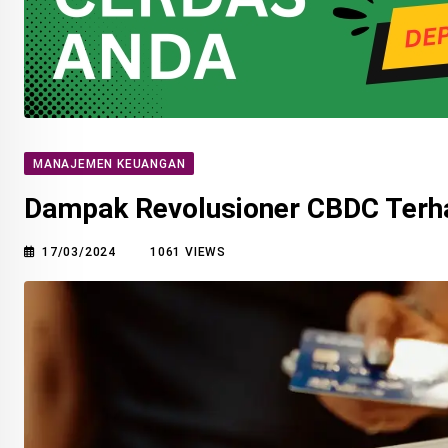
MANAJEMEN KEUANGAN
Dampak Revolusioner CBDC Terha
17/03/2024
1061
VIEWS