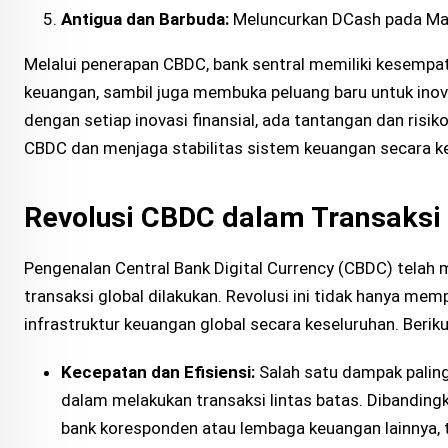
Antigua dan Barbuda:
Meluncurkan DCash pada Mare
Melalui penerapan CBDC, bank sentral memiliki kesemp
keuangan, sambil juga membuka peluang baru untuk inovas
dengan setiap inovasi finansial, ada tantangan dan risi
CBDC dan menjaga stabilitas sistem keuangan secara k
Revolusi CBDC dalam Transaksi 
Pengenalan Central Bank Digital Currency (CBDC) tela
transaksi global dilakukan. Revolusi ini tidak hanya me
infrastruktur keuangan global secara keseluruhan. Berik
Kecepatan dan Efisiensi:
Salah satu dampak paling
dalam melakukan transaksi lintas batas. Dibanding
bank koresponden atau lembaga keuangan lainnya,