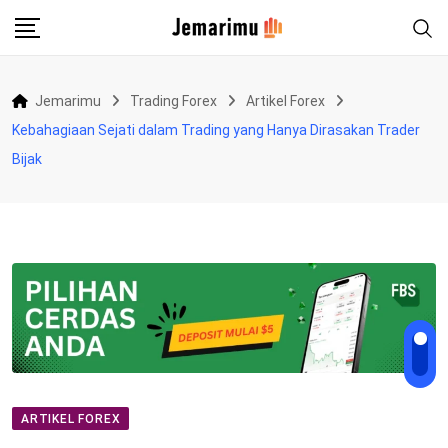
Skip
to
content
Jemarimu
Trading Forex
Artikel Forex
Kebahagiaan Sejati dalam Trading yang Hanya Dirasakan Trader
Bijak
ARTIKEL FOREX