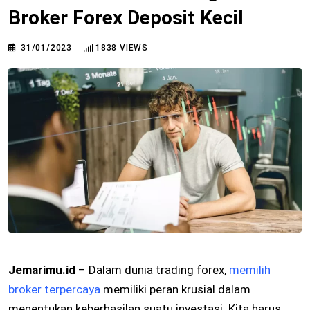
Broker Forex Deposit Kecil
31/01/2023
1838
VIEWS
Jemarimu.id
– Dalam dunia trading forex,
memilih
broker terpercaya
memiliki peran krusial dalam
menentukan keberhasilan suatu investasi. Kita harus