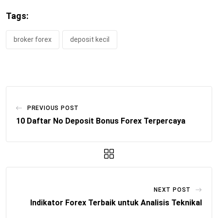
Tags:
broker forex
deposit kecil
PREVIOUS POST
10 Daftar No Deposit Bonus Forex Terpercaya
NEXT POST
Indikator Forex Terbaik untuk Analisis Teknikal