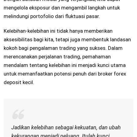
mengelola eksposur dan mengambil langkah untuk
melindungi portofolio dari fluktuasi pasar.
Kelebihan-kelebihan ini tidak hanya memberikan
aksesibilitas bagi kita, tetapi juga membentuk landasan
kokoh bagi pengalaman trading yang sukses. Dalam
merencanakan perjalanan trading, pemahaman
mendalam tentang kelebihan ini menjadi kunci utama
untuk memanfaatkan potensi penuh dari broker forex
deposit kecil.
Jadikan kelebihan sebagai kekuatan, dan ubah
kekurangan menjadi peluang. Itulah kunci