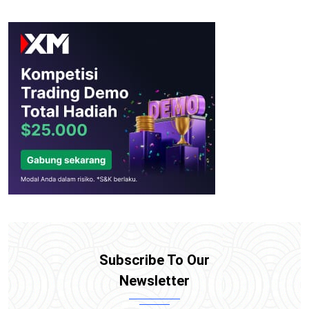
Subscribe To Our
Newsletter