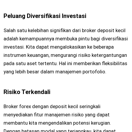
Peluang Diversifikasi Investasi
Salah satu kelebihan signifikan dari broker deposit kecil
adalah kemampuannya membuka pintu bagi diversifikasi
investasi. Kita dapat mengalokasikan ke beberapa
instrumen keuangan, mengurangi risiko ketergantungan
pada satu aset tertentu. Hal ini memberikan fleksibilitas
yang lebih besar dalam manajemen portofolio.
Risiko Terkendali
Broker forex dengan deposit kecil seringkali
menyediakan fitur manajemen risiko yang dapat
membantu kita mengendalikan potensi kerugian.
Dengan batasan modal yang terjangkau, kita dapat