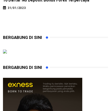
10 Daftar No Deposit Bonus Forex Terpercaya
T
P
31/01/2023
BERGABUNG DI SINI
BERGABUNG DI SINI