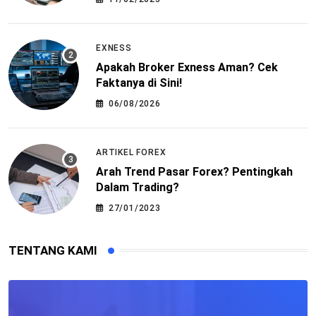
EXNESS
Apakah Broker Exness Aman? Cek
Faktanya di Sini!
06/08/2026
ARTIKEL FOREX
Arah Trend Pasar Forex? Pentingkah
Dalam Trading?
27/01/2023
TENTANG KAMI