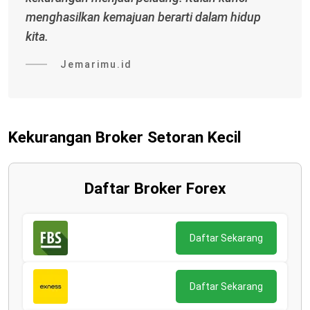
menghasilkan kemajuan berarti dalam hidup
kita.
Jemarimu.id
Kekurangan Broker Setoran Kecil
Daftar Broker Forex
Daftar Sekarang
Daftar Sekarang