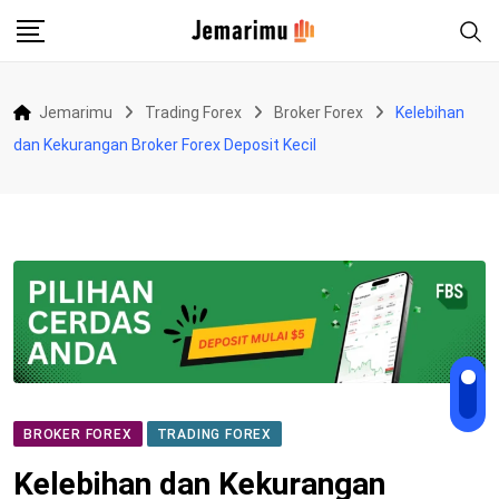
Skip
to
content
Jemarimu
Trading Forex
Broker Forex
Kelebihan
dan Kekurangan Broker Forex Deposit Kecil
BROKER FOREX
TRADING FOREX
Kelebihan dan Kekurangan