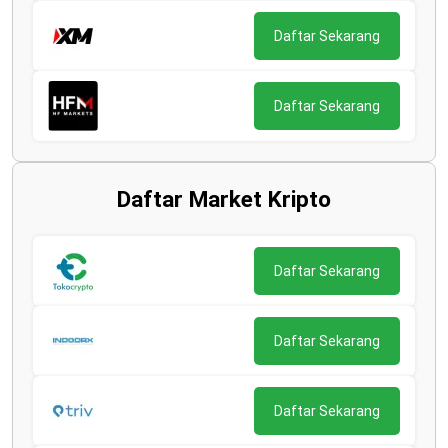
Daftar Sekarang
Daftar Sekarang
Daftar Market Kripto
Daftar Sekarang
Daftar Sekarang
Daftar Sekarang