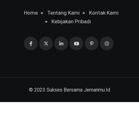
Home
Tentang Kami
Kontak Kami
Kebijakan Pribadi
© 2023 Sukses Bersama
Jemarimu.Id