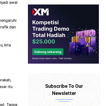
njadi awal
emengaruhi
rafik dan
u, kita
.
erakah,
Subscribe To Our
sar itu
Newsletter
uat. Tanpa