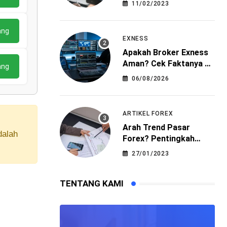
11/02/2023
ang
EXNESS
Apakah Broker Exness
Aman? Cek Faktanya di
ang
Sini!
06/08/2026
ARTIKEL FOREX
Arah Trend Pasar
dalah
Forex? Pentingkah
Dalam Trading?
27/01/2023
TENTANG KAMI