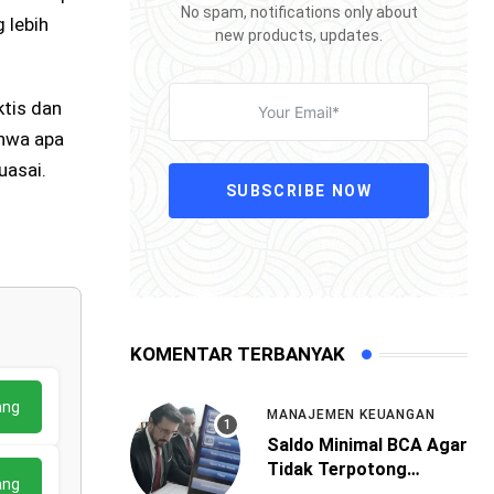
No spam, notifications only about
 lebih
new products, updates.
ktis dan
ahwa apa
uasai.
SUBSCRIBE NOW
KOMENTAR TERBANYAK
ang
MANAJEMEN KEUANGAN
Saldo Minimal BCA Agar
Tidak Terpotong
ang
Administrasi