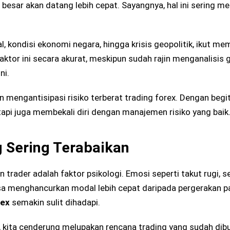
esar akan datang lebih cepat. Sayangnya, hal ini sering me
al, kondisi ekonomi negara, hingga krisis geopolitik, ikut m
ktor ini secara akurat, meskipun sudah rajin menganalisis g
ni.
 mengantisipasi risiko terberat trading forex. Dengan begit
api juga membekali diri dengan manajemen risiko yang baik
g Sering Terabaikan
n trader adalah faktor psikologi. Emosi seperti takut rugi, s
sa menghancurkan modal lebih cepat daripada pergerakan pa
rex
semakin sulit dihadapi.
it, kita cenderung melupakan rencana trading yang sudah dib