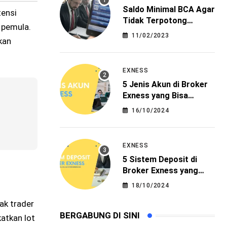
Saldo Minimal BCA Agar
tensi
Tidak Terpotong
a pemula.
Administrasi
11/02/2023
kan
EXNESS
5 Jenis Akun di Broker
Exness yang Bisa
Menjadi Pilihan
16/10/2024
EXNESS
5 Sistem Deposit di
Broker Exness yang
Paling Mudah
18/10/2024
yak trader
BERGABUNG DI SINI
katkan lot