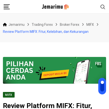
Skip
to
content
Jemarimu
Trading Forex
Broker Forex
MIFX
Review Platform MIFX: Fitur, Kelebihan, dan Kekurangan
MIFX
Review Platform MIFX: Fitur,