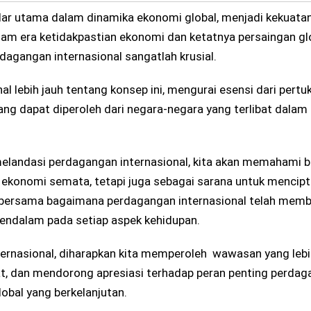
lar utama dalam dinamika ekonomi global, menjadi kekuata
m era ketidakpastian ekonomi dan ketatnya persaingan glo
gangan internasional sangatlah krusial.
l lebih jauh tentang konsep ini, mengurai esensi dari pertu
yang dapat diperoleh dari negara-negara yang terlibat dalam 
 melandasi perdagangan internasional, kita akan memahami
n ekonomi semata, tetapi juga sebagai sarana untuk mencip
si bersama bagaimana perdagangan internasional telah mem
ndalam pada setiap aspek kehidupan.
rnasional, diharapkan kita memperoleh wawasan yang lebi
, dan mendorong apresiasi terhadap peran penting perdag
bal yang berkelanjutan.