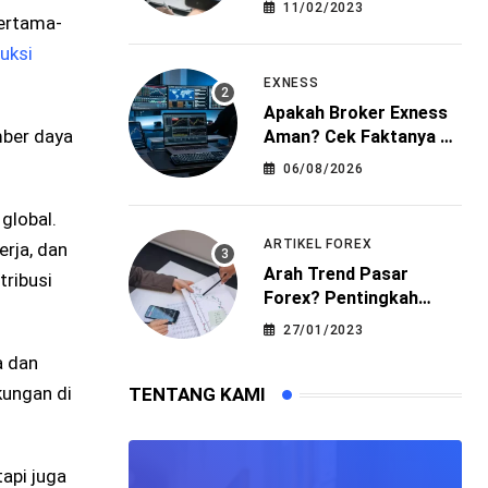
11/02/2023
Pertama-
uksi
EXNESS
Apakah Broker Exness
mber daya
Aman? Cek Faktanya di
Sini!
06/08/2026
global.
ARTIKEL FOREX
rja, dan
Arah Trend Pasar
tribusi
Forex? Pentingkah
Dalam Trading?
27/01/2023
a dan
kungan di
TENTANG KAMI
api juga