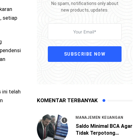
No spam, notifications only about
karan
new products, updates.
, setiap
g
ependensi
SUBSCRIBE NOW
man
ini telah
KOMENTAR TERBANYAK
an
MANAJEMEN KEUANGAN
Saldo Minimal BCA Agar
Tidak Terpotong
Administrasi