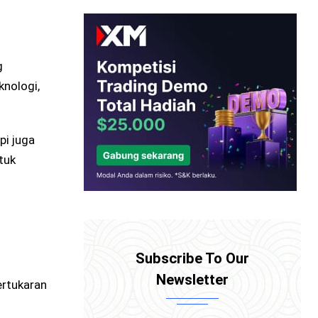
g
knologi,
pi juga
tuk
Subscribe To Our
Newsletter
ertukaran