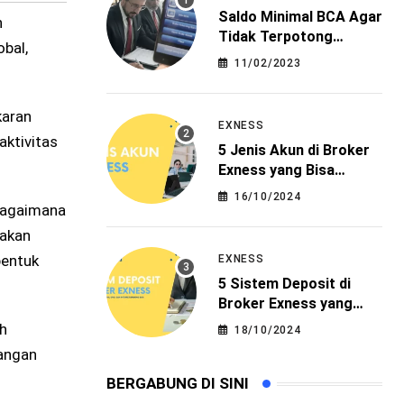
Saldo Minimal BCA Agar
n
Tidak Terpotong
bal,
Administrasi
11/02/2023
karan
EXNESS
aktivitas
5 Jenis Akun di Broker
Exness yang Bisa
Menjadi Pilihan
16/10/2024
 bagaimana
takan
bentuk
EXNESS
5 Sistem Deposit di
Broker Exness yang
Paling Mudah
h
18/10/2024
angan
BERGABUNG DI SINI