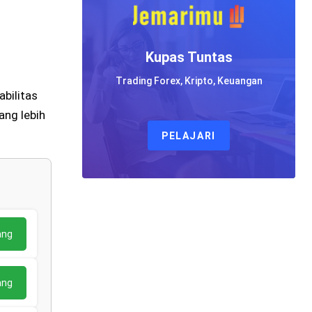
Kupas Tuntas
Trading Forex, Kripto, Keuangan
bilitas
ang lebih
PELAJARI
ang
ang