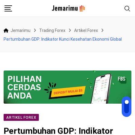
Skip
to
content
Jemarimu
Trading Forex
Artikel Forex
Pertumbuhan GDP: Indikator Kunci Kesehatan Ekonomi Global
ARTIKEL FOREX
Pertumbuhan GDP: Indikator