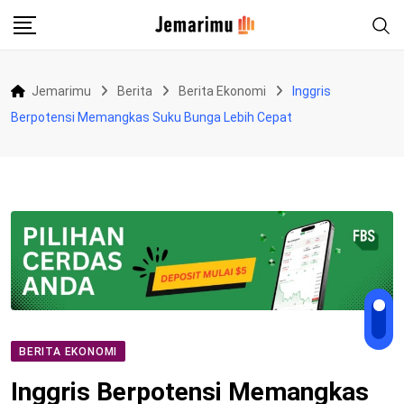
Skip
to
content
Jemarimu
Berita
Berita Ekonomi
Inggris
Berpotensi Memangkas Suku Bunga Lebih Cepat
BERITA EKONOMI
Inggris Berpotensi Memangkas