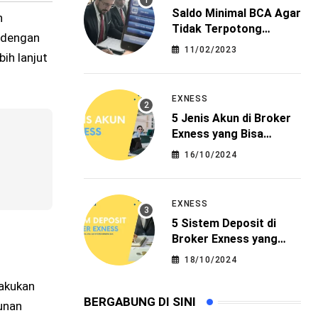
Saldo Minimal BCA Agar
n
Tidak Terpotong
 dengan
Administrasi
11/02/2023
ih lanjut
EXNESS
5 Jenis Akun di Broker
Exness yang Bisa
Menjadi Pilihan
16/10/2024
EXNESS
5 Sistem Deposit di
Broker Exness yang
Paling Mudah
18/10/2024
lakukan
BERGABUNG DI SINI
unan