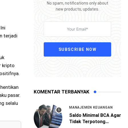
No spam, notifications only about
new products, updates.
Ini
 terjadi
SUBSCRIBE NOW
uk
r kripto
ositifnya.
ghentikan
KOMENTAR TERBANYAK
aku pasar.
g selalu
MANAJEMEN KEUANGAN
Saldo Minimal BCA Agar
Tidak Terpotong
Administrasi