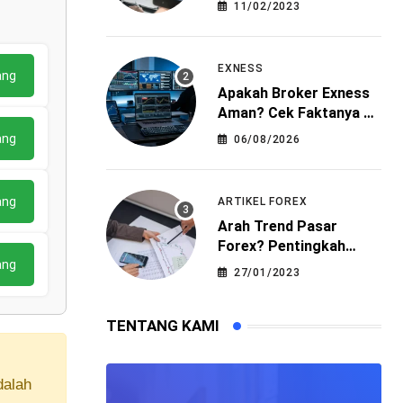
11/02/2023
EXNESS
ang
Apakah Broker Exness
Aman? Cek Faktanya di
Sini!
ang
06/08/2026
ang
ARTIKEL FOREX
Arah Trend Pasar
Forex? Pentingkah
Dalam Trading?
ang
27/01/2023
TENTANG KAMI
dalah