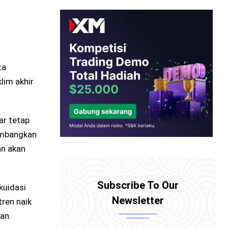
ta
lim akhir
ar tetap
imbangkan
an akan
Subscribe To Our
kuidasi
Newsletter
tren naik
an.